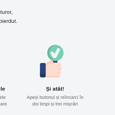
turor,
pierdut.
ele
Și atât!
ele
Apeși butonul și reîncarci în
care
doi timpi și trei mișcări