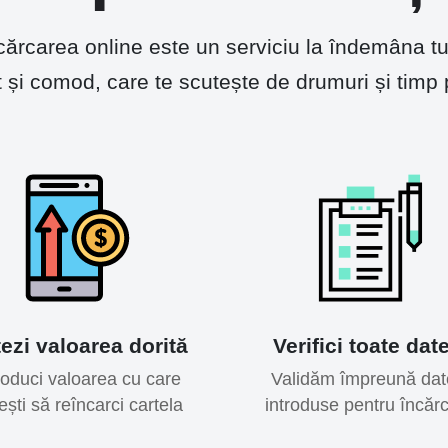
ărcarea online este un serviciu la îndemâna tu
t și comod, care te scutește de drumuri și timp 
ezi valoarea dorită
Verifici toate dat
roduci valoarea cu care
Validăm împreună dat
ești să reîncarci cartela
introduse pentru încăr