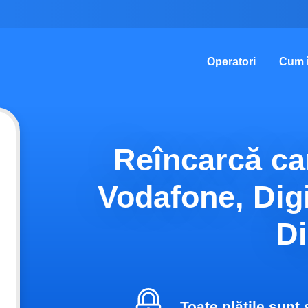
Operatori
Cum 
Reîncarcă ca
Vodafone, Dig
Di
Toate plățile sunt 