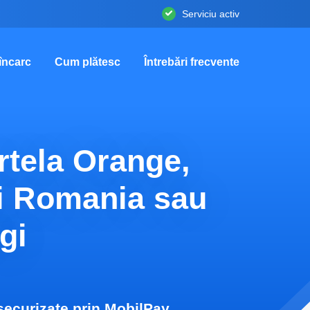
Serviciu activ
încarc
Cum plătesc
Întrebări frecvente
rtela Orange,
i Romania sau
gi
securizate prin MobilPay.