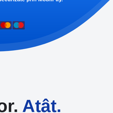
or.
Atât.