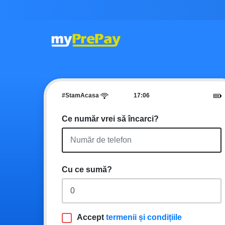
#StamAcasa
17
:
06
Ce număr vrei să încarci?
Cu ce sumă?
Accept
termenii și condițiile