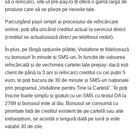
să o reîncarci, site-ul pre-pay.ro îți oferă o gamă largă de
produse care să se plieze pe nevoile tale.
Parcurgând pașii simpli ai procesului de reîncărcare
online, poți afla oricând creditul actual la serviciul direct
(creditul se actualizează direct pe telefonul mobil).
În plus, pe lângă opțiunile plătite, Vodafone te fidelizează
cu bonusuri în minute și SMS-uri, în funcție de valoarea
reîncărcată și de vechimea cartelei tale prepay: dacă ești
client de până la 3 ani și reîncarci creditul cu cel puțin 5
euro, te poți bucura de 30 de minute și SMS-uri naționale
prin programul „Vodafone pentru Tine la Cartelă”. Te poți
înscrie foarte simplu și gratuit cu un SMS cu textul DA la
2789 și bonusul este al tău. Bonusul se consumă cu
prioritate față de creditul existent de pe cartelă sau alte
extraopțiuni, se acordă o singură dată pe lună și este
valabil 30 de zile.