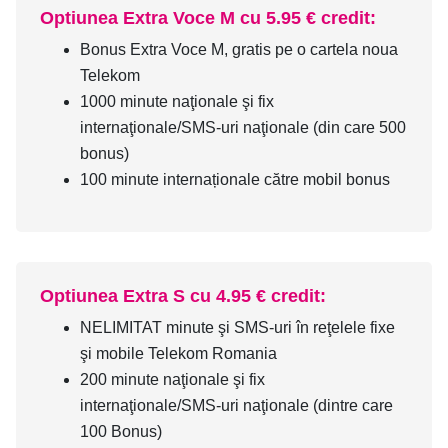
Optiunea Extra Voce M cu 5.95 € credit:
Bonus Extra Voce M, gratis pe o cartela noua
Telekom
1000 minute naţionale şi fix
internaţionale/SMS-uri naţionale (din care 500
bonus)
100 minute internaționale către mobil bonus
Optiunea Extra S cu 4.95 € credit:
NELIMITAT minute şi SMS-uri în reţelele fixe
şi mobile Telekom Romania
200 minute naţionale şi fix
internaţionale/SMS-uri naţionale (dintre care
100 Bonus)